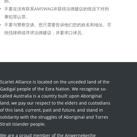
助。
不要在没有联系AMSWAG并获得法律建议的情况下对刑
事犯罪认罪。
不要与警察交谈。您只需要告诉他们您的姓名和地址。尽
快找律师或寻求法律建议，并要求口译员。
Scarlet Alliance is located on the unceded land of the
Gadigal people of the Eora Nation. We recognise so-
called Australia is a country built upon Aboriginal
land, we pay our respect to the elders and custodians
of this land, current, past and future, and stand in
solidarity with the struggles of Aboriginal and Torres
Strait Islander people.
We are a proud member of the Anwernekenhe